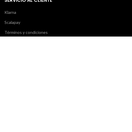
SERVICIO AL CLIENTE
Klarna
Scalapay
Términos y condiciones
Pagos
Envío y entrega
OPINIONES
¡Su opinión es importante! 7 días después de realizar tu pedido
recibirás un correo electrónico: ¡deja una reseña y recibirás un
cupón para tu próxima compra!
NUESTROS MENSAJEROS