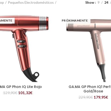
op
Pequeños Electrodomésticos
Show
9
24
AMENTE
PRÓXIMAMENTE
MA GP Phon IQ Lite Rojo
GA.MA GP Phon IQ1 Perf
LEER MÁS
LEER MÁS
Gold/Rose
129,90
€
101,32
€
229,90
€
179,95
€