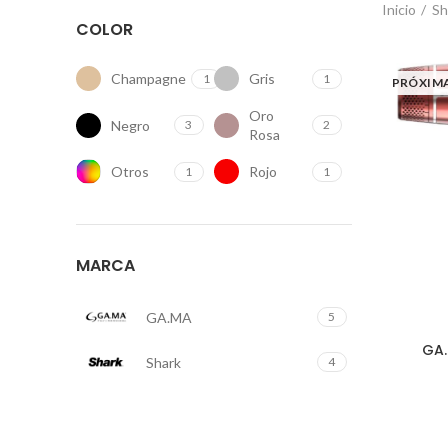
Inicio
Sh
COLOR
Champagne
Gris
1
1
PRÓXIM
Oro
Negro
3
2
Rosa
Otros
Rojo
1
1
MARCA
GA.MA
5
GA.
Shark
4