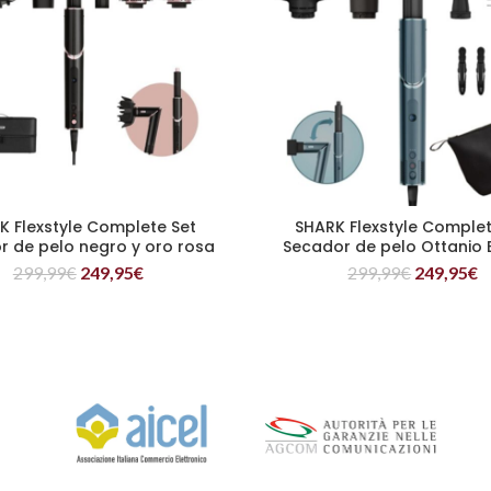
K Flexstyle Complete Set
SHARK Flexstyle Complet
LEER MÁS
LEER MÁS
r de pelo negro y oro rosa
Secador de pelo Ottanio 
Limitada
299,99
€
249,95
€
299,99
€
249,95
€