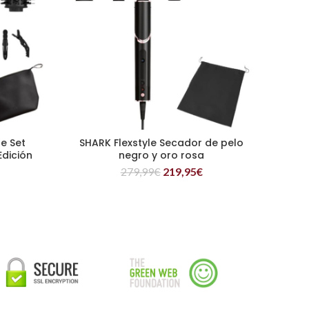
e Set
SHARK Flexstyle Secador de pelo
LEER MÁS
Edición
negro y oro rosa
279,99
€
219,95
€