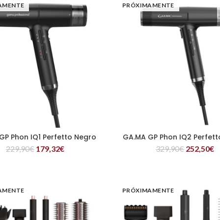
AMENTE
PRÓXIMAMENTE
GP Phon IQ1 Perfetto Negro
GA.MA GP Phon IQ2 Perfett
LEER MÁS
LEER MÁS
229,90
€
179,32
€
329,90
€
252,50
€
AMENTE
PRÓXIMAMENTE