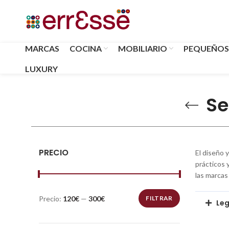
MARCAS
COCINA
MOBILIARIO
PEQUEÑOS
LUXURY
Se
PRECIO
El diseño 
prácticos 
las marcas
Precio:
120€
—
300€
FILTRAR
Leg