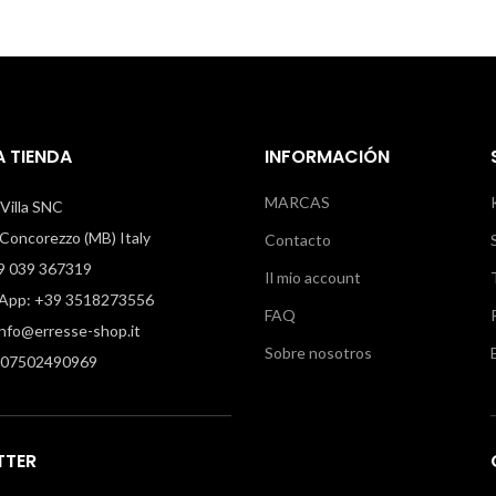
 TIENDA
INFORMACIÓN
MARCAS
i Villa SNC
oncorezzo (MB) Italy
Contacto
9 039 367319
Il mio account
pp: +39 3518273556
FAQ
info@erresse-shop.it
Sobre nosotros
 07502490969
TTER