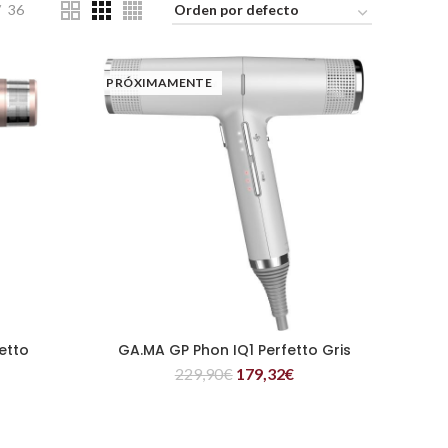
36
PRÓXIMAMENTE
etto
GA.MA GP Phon IQ1 Perfetto Gris
LEER MÁS
229,90
€
179,32
€