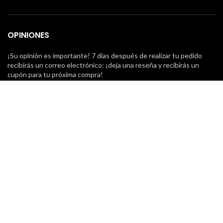
OPINIONES
¡Su opinión es importante! 7 días después de realizar tu pedido
recibirás un correo electrónico: ¡deja una reseña y recibirás un
cupón para tu próxima compra!
NUESTROS MENSAJEROS