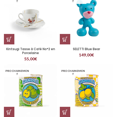
T
T
Kintsugi Tasse à Café No°2 en
SELETTI Blue Bear
Porcelaine
149,00
€
55,00
€
PROCHAINEMEN
PROCHAINEMEN
T
T