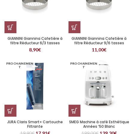
GIANNINI Giannina Cafetière à
GIANNINI Giannina Cafetière à
filtre Réducteur 6/3 tasses
filtre Réducteur 9/6 tasses
8,90
€
11,00
€
PROCHAINEMEN
PROCHAINEMEN
T
T
JURA Claris Smart+ Cartouche
SMEG Machine à café Esthétique
Filtrante
Années ’50 Blanc
19,90
€
17,91
€
199,00
€
139,30
€