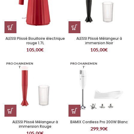
ALESSI Plissé Bouilloire électrique
ALESSI Plissé Mélangeur à
rouge 1.7L
immersion Noir
105,00
€
105,00
€
PROCHAINEMEN
PROCHAINEMEN
T
T
ALESSI Plissé Mélangeur à
BAMIX Cordless Pro 200W Blanc
immersion Rouge
299,90
€
105,00
€