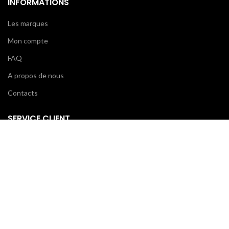
INFORMATIONS
Les marques
Mon compte
FAQ
A propos de nous
Contacts
SERVICE CLIENT
Klarna
Scalapay
Conditions générales
Paiements
Expédition