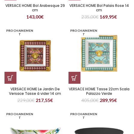
VERSACE HOME Bol Arabesque 29
VERSACE HOME Bol Palais Rose 14
cm
cm
143,00
€
235,00
€
169,95
€
PROCHAINEMEN
PROCHAINEMEN
T
T
VERSACE HOME Le Jardin De
VERSACE HOME Tasse 22cm Scala
Versace Tasse à vider 14 cm
Palazzo Verde
229,00
€
217,55
€
405,00
€
289,95
€
PROCHAINEMEN
PROCHAINEMEN
T
T