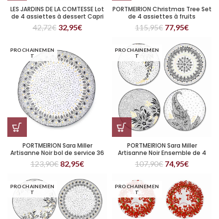
LES JARDINS DE LA COMTESSE Lot
PORTMEIRION Christmas Tree Set
de 4 assiettes à dessert Capri
de 4 assiettes à fruits
23 cm
42,72
€
32,95
€
115,95
€
77,95
€
PROCHAINEMEN
PROCHAINEMEN
T
T
PORTMEIRION Sara Miller
PORTMEIRION Sara Miller
Artisanne Noir bol de service 36
Artisanne Noir Ensemble de 4
cm
assiettes à salade
123,90
€
82,95
€
107,90
€
74,95
€
PROCHAINEMEN
PROCHAINEMEN
T
T