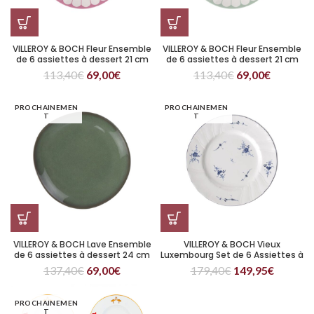
VILLEROY & BOCH Fleur Ensemble
VILLEROY & BOCH Fleur Ensemble
de 6 assiettes à dessert 21 cm
de 6 assiettes à dessert 21 cm
Rose
Vert
113,40
€
69,00
€
113,40
€
69,00
€
PROCHAINEMEN
PROCHAINEMEN
T
T
VILLEROY & BOCH Lave Ensemble
VILLEROY & BOCH Vieux
de 6 assiettes à dessert 24 cm
Luxembourg Set de 6 Assiettes à
Vert
dessert 21 cm
137,40
€
69,00
€
179,40
€
149,95
€
PROCHAINEMEN
T