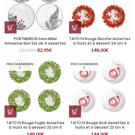
PORTMEIRION Sara Miller
TAITÙ Fil Rouge Bacche Assiettes
Artisanne Noir Set de 4 assiettes
à fruits et à dessert 24 cm 4
plates
pièces
125,90
€
82,95
€
148,00
€
PROCHAINEMEN
PROCHAINEMEN
T
T
TAITÙ Fil Rouge Foglie Assiettes
TAITÙ Fil Rouge Nodi Assiettes à
à fruits et à dessert 23 cm 4
fruits et à dessert 23 cm 4
pièces
148,00
€
144,00
€