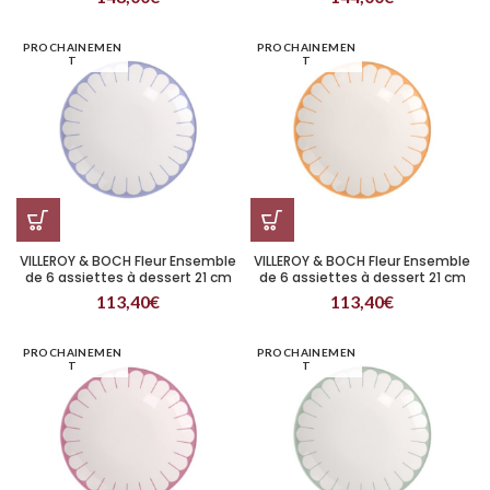
PROCHAINEMEN
PROCHAINEMEN
T
T
VILLEROY & BOCH Fleur Ensemble
VILLEROY & BOCH Fleur Ensemble
de 6 assiettes à dessert 21 cm
de 6 assiettes à dessert 21 cm
Bleu
Jaune
113,40
€
113,40
€
PROCHAINEMEN
PROCHAINEMEN
T
T