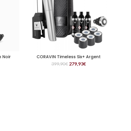
 Noir
CORAVIN Timeless Six+ Argent
LIRE LA SUITE
399,90
€
279,93
€