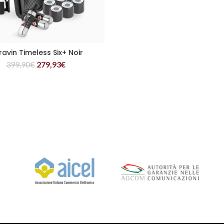
avin Timeless Six+ Noir
LIRE LA SUITE
399,90
€
279,93
€