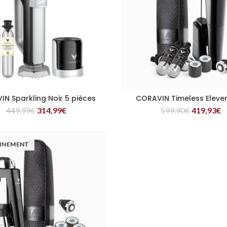
N Sparkling Noir 5 pièces
CORAVIN Timeless Eleven
LIRE LA SUITE
LIRE LA SUITE
449,99
€
314,99
€
599,90
€
419,93
€
INEMENT