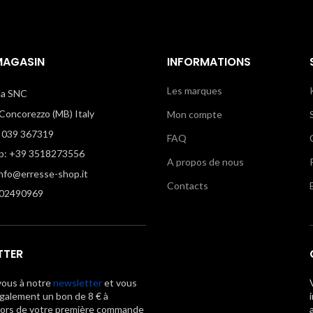
MAGASIN
INFORMATIONS
Les marques
illa SNC
oncorezzo (MB) Italy
Mon compte
 039 367319
FAQ
: +39 3518273556
A propos de nous
info@erresse-shop.it
Contacts
02490969
TTER
vous à notre
newsletter
et vous
galement un bon de 8 € à
lors de votre première commande