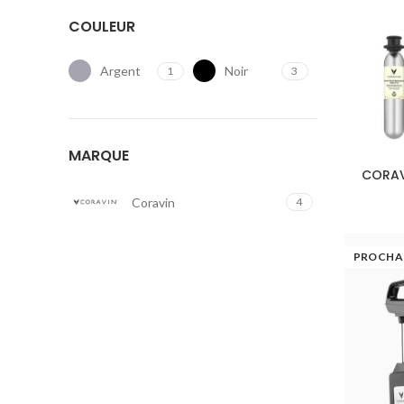
COULEUR
Argent
Noir
1
3
MARQUE
CORAVI
Coravin
4
PROCHA