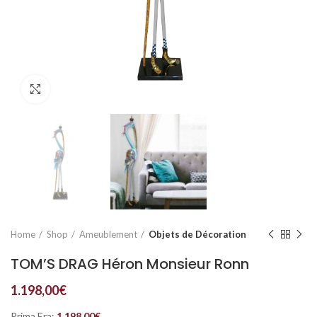
Click to enlarge
Home
Shop
Ameublement
Objets de Décoration
TOM’S DRAG Héron Monsieur Ronn
1.198,00
€
Prima Era:
1.198,00
€