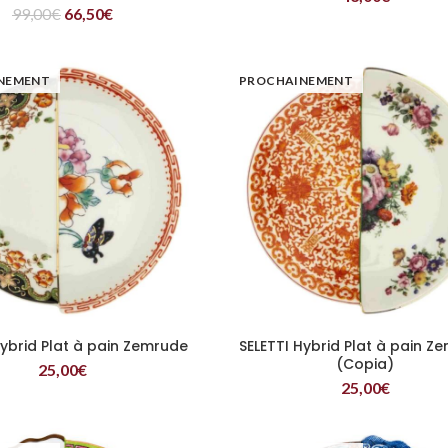
99,00
€
66,50
€
NEMENT
PROCHAINEMENT
Hybrid Plat à pain Zemrude
SELETTI Hybrid Plat à pain Z
LIRE LA SUITE
LIRE LA SUITE
(Copia)
25,00
€
25,00
€