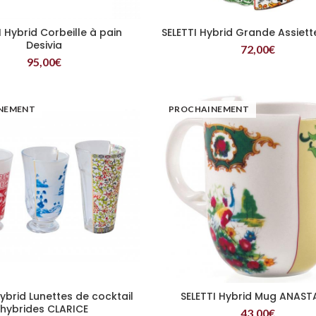
I Hybrid Corbeille à pain
SELETTI Hybrid Grande Assiett
LIRE LA SUITE
LIRE LA SUITE
Desivia
72,00
€
95,00
€
NEMENT
PROCHAINEMENT
Hybrid Lunettes de cocktail
SELETTI Hybrid Mug ANAST
LIRE LA SUITE
LIRE LA SUITE
hybrides CLARICE
43,00
€