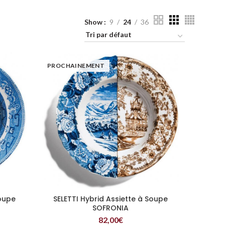
Show
9
24
36
PROCHAINEMENT
Soupe
SELETTI Hybrid Assiette à Soupe
LIRE LA SUITE
SOFRONIA
82,00
€