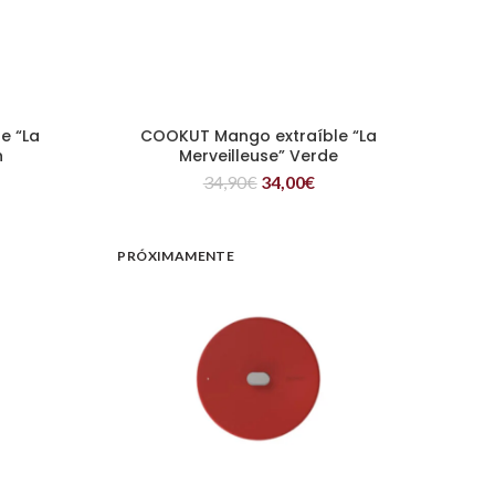
e “La
COOKUT Mango extraíble “La
LEER MÁS
n
Merveilleuse” Verde
34,90
€
34,00
€
PRÓXIMAMENTE