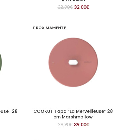
32,90
€
32,00
€
PRÓXIMAMENTE
euse” 28
COOKUT Tapa “La Merveilleuse” 28
LEER MÁS
cm Marshmallow
39,90
€
39,00
€