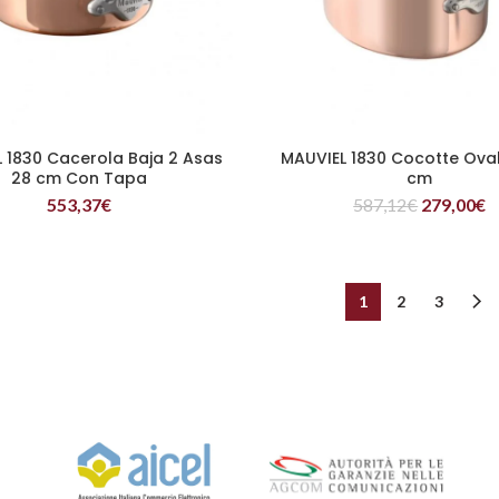
 1830 Cacerola Baja 2 Asas
MAUVIEL 1830 Cocotte Ova
LEER MÁS
LEER MÁS
28 cm Con Tapa
cm
553,37
€
587,12
€
279,00
€
1
2
3