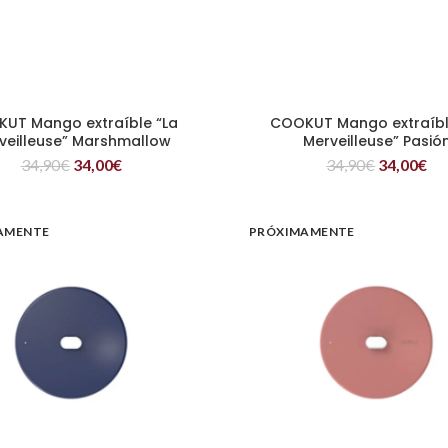
UT Mango extraíble “La
COOKUT Mango extraíbl
LEER MÁS
LEER MÁS
veilleuse” Marshmallow
Merveilleuse” Pasió
34,90
€
34,00
€
34,90
€
34,00
€
AMENTE
PRÓXIMAMENTE