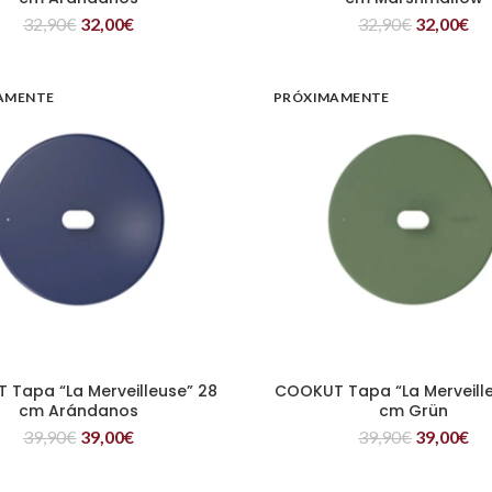
32,90
€
32,00
€
32,90
€
32,00
€
AMENTE
PRÓXIMAMENTE
Tapa “La Merveilleuse” 28
COOKUT Tapa “La Merveill
LEER MÁS
LEER MÁS
cm Arándanos
cm Grün
39,90
€
39,00
€
39,90
€
39,00
€