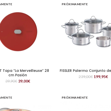
AMENTE
PRÓXIMAMENTE
Tapa “La Merveilleuse” 28
FISSLER Palermo Conjunto de
LEER MÁS
LEER MÁS
cm Pasión
239,00
€
199,95
€
39,90
€
39,00
€
AMENTE
PRÓXIMAMENTE