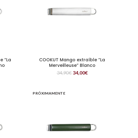
e “La
COOKUT Mango extraíble “La
LEER MÁS
no
Merveilleuse” Blanco
34,90
€
34,00
€
PRÓXIMAMENTE