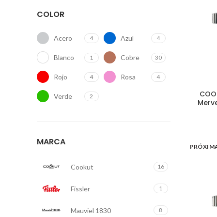
COLOR
Acero
Azul
4
4
Blanco
Cobre
1
30
Rojo
Rosa
4
4
COOK
Verde
2
Merve
MARCA
PRÓXIM
Cookut
16
Fissler
1
Mauviel 1830
8