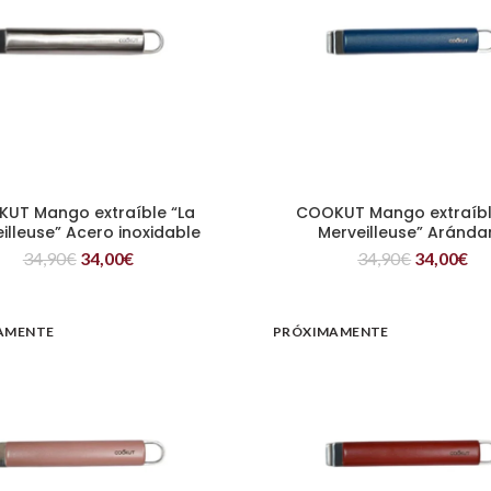
UT Mango extraíble “La
COOKUT Mango extraíbl
LEER MÁS
LEER MÁS
illeuse” Acero inoxidable
Merveilleuse” Aránda
34,90
€
34,00
€
34,90
€
34,00
€
AMENTE
PRÓXIMAMENTE