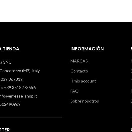
 TIENDA
INFORMACIÓN
MARCAS
illa SNC
oncorezzo (MB) Italy
Contacto
 039 367319
Il mio account
: +39 3518273556
FAQ
info@erresse-shop.it
Sobre nosotros
7502490969
TTER