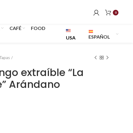
0
CAFÉ
FOOD
ESPAÑOL
USA
Tapas
o extraíble “La
e” Arándano