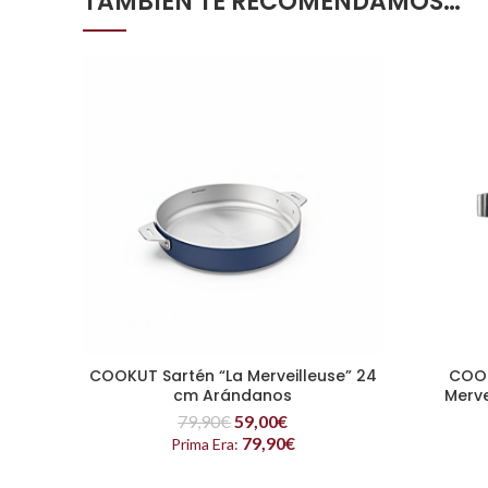
TAMBIÉN TE RECOMENDAMOS…
COOKUT Sartén “La Merveilleuse” 24
COOK
LEER MÁS
cm Arándanos
Merve
79,90
€
59,00
€
79,90
€
Prima Era: