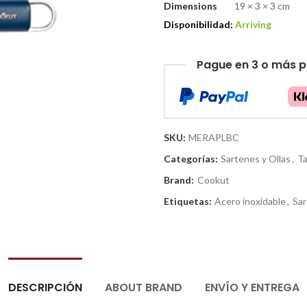
Dimensions
19 × 3 × 3 cm
Disponibilidad:
Arriving
Pague en 3 o más p
SKU:
MERAPLBC
Categorías:
Sartenes y Ollas
,
T
Brand:
Cookut
Etiquetas:
Acero inoxidable
,
Sar
DESCRIPCIÓN
ABOUT BRAND
ENVÍO Y ENTREGA