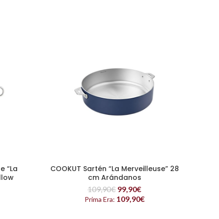
e “La
COOKUT Sartén “La Merveilleuse” 28
COOK
LEER MÁS
llow
cm Arándanos
109,90
€
99,90
€
109,90
€
Prima Era: