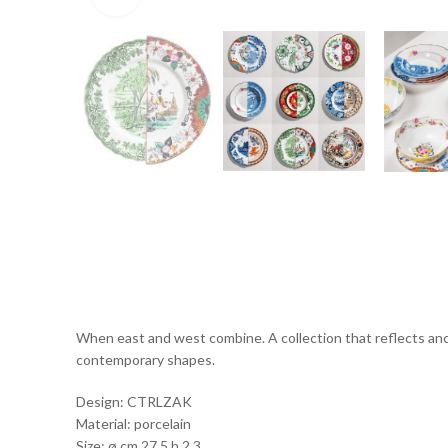
When east and west combine. A collection that reflects anc
contemporary shapes.
Design: CTRLZAK
Material: porcelain
Size: ø cm 27,5 h 2,3