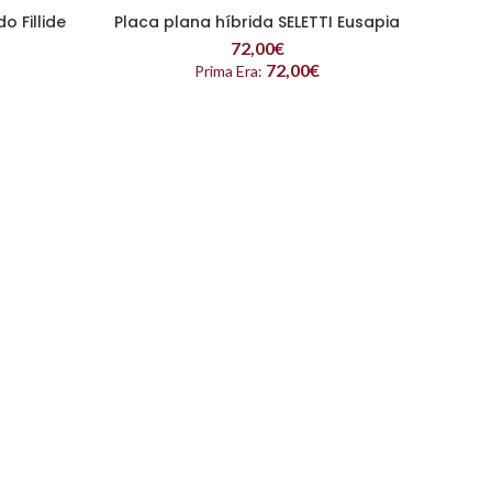
o Fillide
Placa plana híbrida SELETTI Eusapia
LEER MÁS
72,00
€
72,00
€
Prima Era: