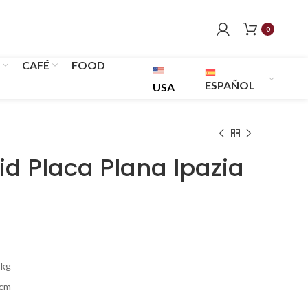
0
CAFÉ
FOOD
ESPAÑOL
USA
id Placa Plana Ipazia
 kg
 cm