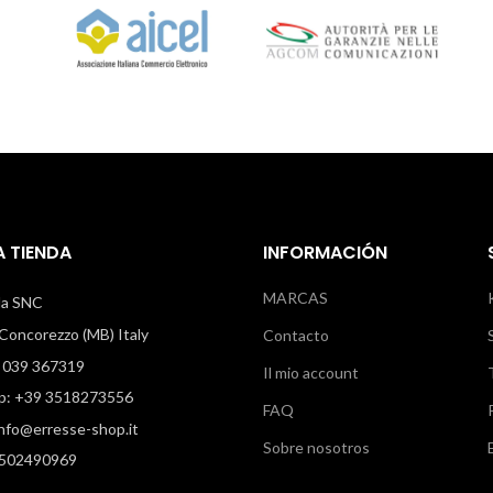
 TIENDA
INFORMACIÓN
MARCAS
illa SNC
oncorezzo (MB) Italy
Contacto
 039 367319
Il mio account
: +39 3518273556
FAQ
info@erresse-shop.it
Sobre nosotros
7502490969