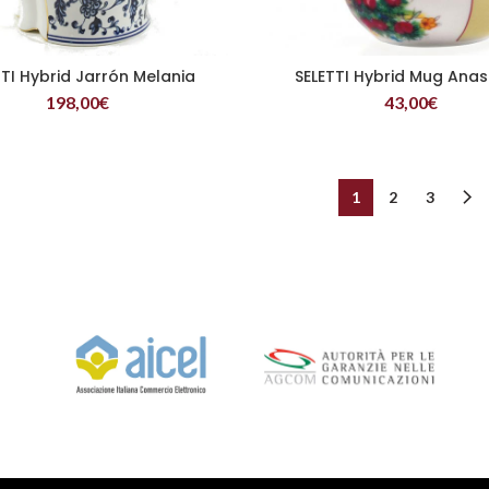
TTI Hybrid Jarrón Melania
SELETTI Hybrid Mug Anas
LEER MÁS
LEER MÁS
198,00
€
43,00
€
1
2
3