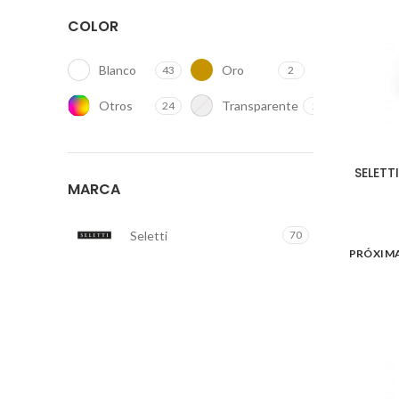
COLOR
Blanco
Oro
43
2
Otros
Transparente
24
2
SELETT
MARCA
Seletti
70
PRÓXIM