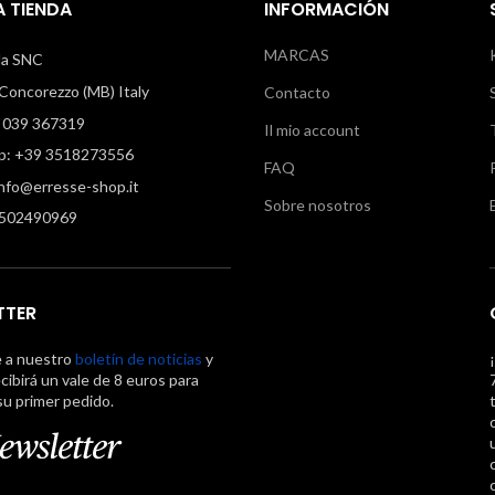
 TIENDA
INFORMACIÓN
MARCAS
illa SNC
oncorezzo (MB) Italy
Contacto
 039 367319
Il mio account
: +39 3518273556
FAQ
info@erresse-shop.it
Sobre nosotros
7502490969
TTER
e a nuestro
boletín de noticias
y
cibirá un vale de 8 euros para
su primer pedido.