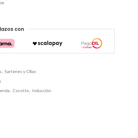
 cm
lazos con
s
,
Sartenes y Ollas
s
erola
,
Cocotte
,
Inducción