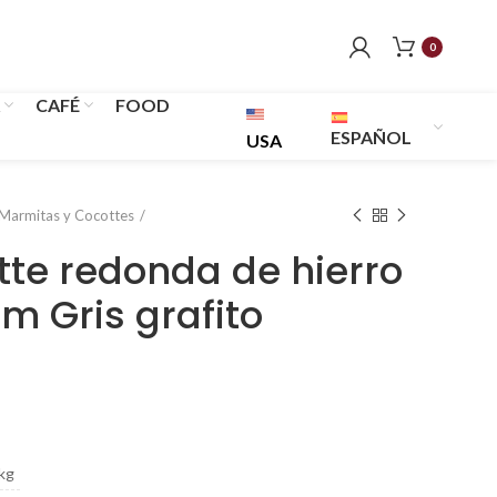
0
CAFÉ
FOOD
ESPAÑOL
USA
Marmitas y Cocottes
te redonda de hierro
m Gris grafito
kg