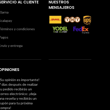
SERVICIO AL CLIENTE
NUESTROS
MENSAJEROS
Klarna
Scalapay
Términos y condiciones
Pagos
Envío y entrega
OPINIONES
¡Su opinión es importante!
7 días después de realizar
tu pedido recibirás un
correo electrónico: ¡deja
una reseña y recibirás un
cupón para tu próxima
compra!