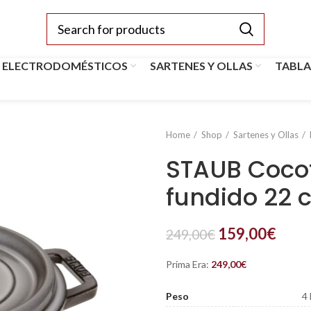
 ELECTRODOMÉSTICOS
SARTENES Y OLLAS
TABLA
Home
Shop
Sartenes y Ollas
STAUB Cocot
fundido 22 c
159,00
€
249,00
€
Prima Era:
249,00
€
Peso
4 