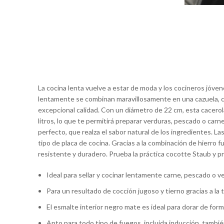
La cocina lenta vuelve a estar de moda y los cocineros jóve
lentamente se combinan maravillosamente en una cazuela, com
excepcional calidad. Con un diámetro de 22 cm, esta cacerola
litros, lo que te permitirá preparar verduras, pescado o c
perfecto, que realza el sabor natural de los ingredientes. 
tipo de placa de cocina. Gracias a la combinación de hierro fu
resistente y duradero. Prueba la práctica cocotte Staub y pr
Ideal para sellar y cocinar lentamente carne, pescado o v
Para un resultado de cocción jugoso y tierno gracias a la 
El esmalte interior negro mate es ideal para dorar de fo
Apto para todo tipo de fuegos, incluida inducción, tambié