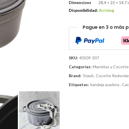
Dimensions
28,4 × 22 × 14,7
Disponibilidad:
Arriving
Pague en 3 o más p
SKU:
40509-307
Categorías:
Marmitas y Cocotte
Brand:
Staub
,
Cocotte Redonda
Etiquetas:
bandeja asadora
,
Cac