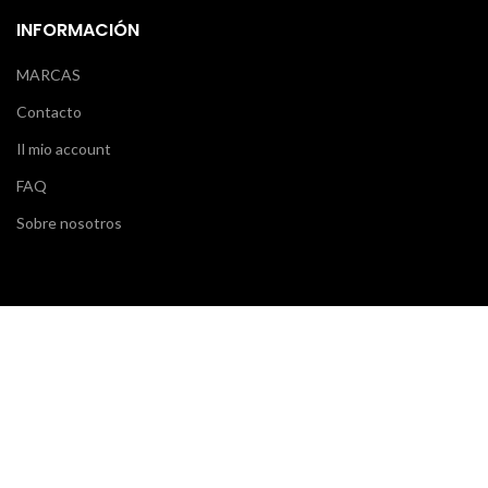
INFORMACIÓN
MARCAS
Contacto
Il mio account
FAQ
Sobre nosotros
SERVICIO AL CLIENTE
Klarna
Scalapay
Términos y condiciones
Pagos