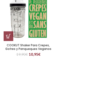
E
COOKUT Shaker Para Crepes,
Gofres y Panqueques Veganos
19,90
€
10,95
€