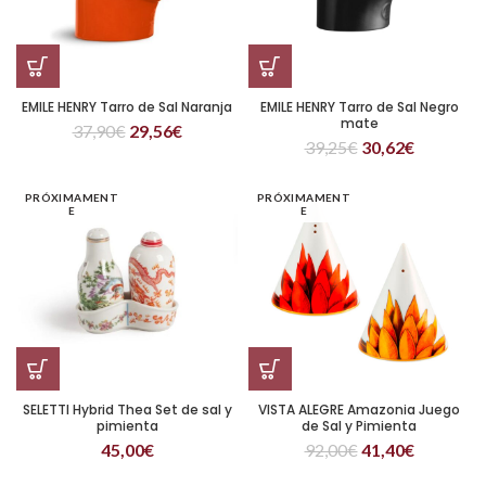
EMILE HENRY Tarro de Sal Naranja
EMILE HENRY Tarro de Sal Negro
mate
37,90
€
29,56
€
39,25
€
30,62
€
PRÓXIMAMENT
PRÓXIMAMENT
E
E
SELETTI Hybrid Thea Set de sal y
VISTA ALEGRE Amazonia Juego
pimienta
de Sal y Pimienta
45,00
€
92,00
€
41,40
€