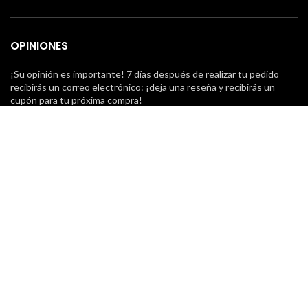
OPINIONES
¡Su opinión es importante! 7 días después de realizar tu pedido
recibirás un correo electrónico: ¡deja una reseña y recibirás un
cupón para tu próxima compra!
NUESTROS MENSAJEROS