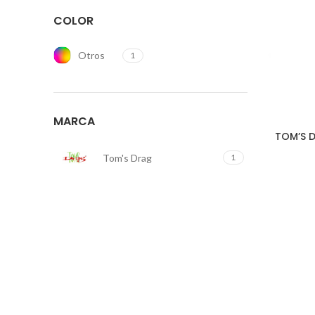
COLOR
Otros
1
MARCA
TOM’S D
Tom's Drag
1