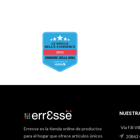
NUESTRA
Via F.lli V
Erresse es la tienda online de productos
para el hogar que ofrece artículos únicos
20863 C