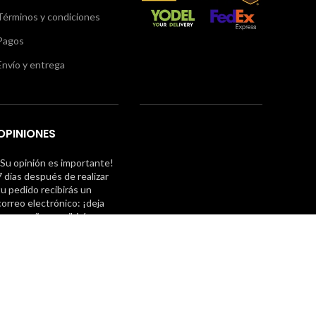
Términos y condiciones
Pagos
Envío y entrega
OPINIONES
¡Su opinión es importante!
7 días después de realizar
tu pedido recibirás un
correo electrónico: ¡deja
una reseña y recibirás un
cupón para tu próxima
compra!