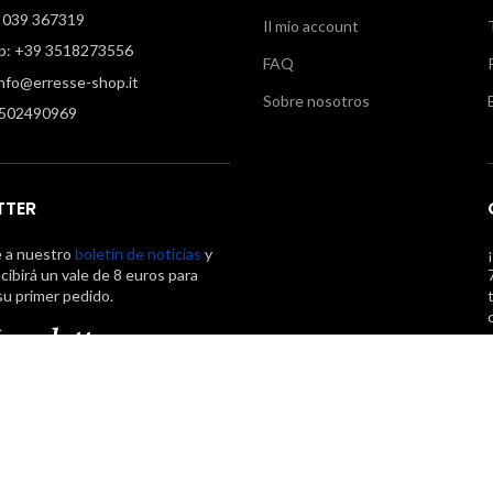
 039 367319
Il mio account
: +39 3518273556
FAQ
info@erresse-shop.it
Sobre nosotros
7502490969
TTER
e a nuestro
boletín de noticias
y
cibirá un vale de 8 euros para
su primer pedido.