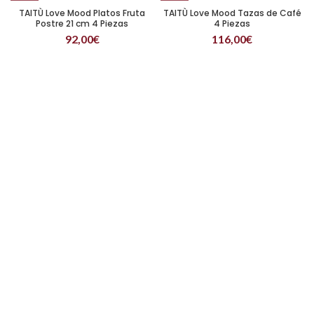
TAITÙ Love Mood Platos Fruta
TAITÙ Love Mood Tazas de Café
Postre 21 cm 4 Piezas
4 Piezas
92,00
€
116,00
€