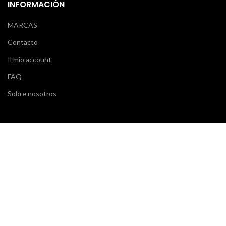
INFORMACIÓN
MARCAS
Contacto
Il mio account
FAQ
Sobre nosotros
SERVICIO AL CLIENTE
Klarna
Scalapay
Términos y condiciones
Pagos