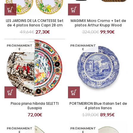
LES JARDINS DE LA COMTESSE Set
MAGIMIX Micro Cromo + Set de
de 4 platos llanos Capri 28 cm
platos Arthur Krupp Wood
Essence
49,64
€
27,30
€
324,00
€
99,90
€
PRÓXIMAMENT
PRÓXIMAMENT
E
E
Placa plana híbrida SELETTI
PORTMEIRION Blue Italian Set de
Eusapia
4 platos llanos
72,00
€
139,00
€
89,95
€
PRÓXIMAMENT
PRÓXIMAMENT
E
E