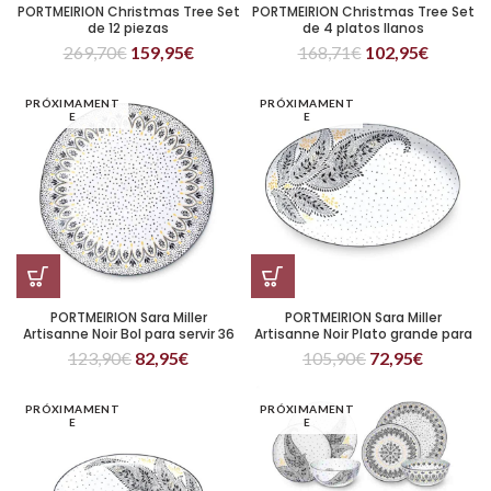
PORTMEIRION Christmas Tree Set
PORTMEIRION Christmas Tree Set
de 12 piezas
de 4 platos llanos
269,70
€
159,95
€
168,71
€
102,95
€
PRÓXIMAMENT
PRÓXIMAMENT
E
E
PORTMEIRION Sara Miller
PORTMEIRION Sara Miller
Artisanne Noir Bol para servir 36
Artisanne Noir Plato grande para
cm
servir 43 cm
123,90
€
82,95
€
105,90
€
72,95
€
PRÓXIMAMENT
PRÓXIMAMENT
E
E