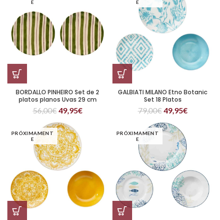
E
E
BORDALLO PINHEIRO Set de 2
GALBIATI MILANO Etno Botanic
platos planos Uvas 29 cm
Set 18 Platos
Amarillo
56,00
€
49,95
€
79,00
€
49,95
€
PRÓXIMAMENT
PRÓXIMAMENT
E
E