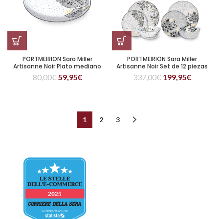
PORTMEIRION Sara Miller
PORTMEIRION Sara Miller
Artisanne Noir Plato mediano
Artisanne Noir Set de 12 piezas
para servir 32 cm
80,00
€
59,95
€
337,00
€
199,95
€
1
2
3