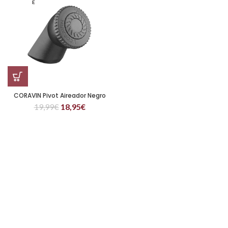
E
CORAVIN Pivot Aireador Negro
19,99
€
18,95
€