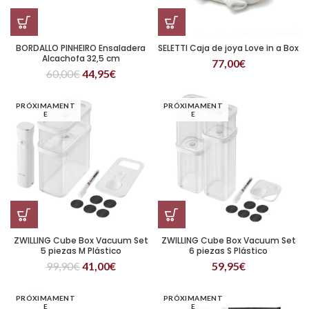
BORDALLO PINHEIRO Ensaladera
SELETTI Caja de joya Love in a Box
Alcachofa 32,5 cm
77,00
€
60,00
€
44,95
€
PRÓXIMAMENT
PRÓXIMAMENT
E
E
ZWILLING Cube Box Vacuum Set
ZWILLING Cube Box Vacuum Set
5 piezas M Plástico
6 piezas S Plástico
99,90
€
41,00
€
59,95
€
PRÓXIMAMENT
PRÓXIMAMENT
E
E