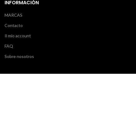
INFORMACIÓN
MARCAS
Contacto
Il mio account
FAQ
Sobre nosotros
SERVICIO AL CLIENTE
Klarna
Scalapay
Términos y condiciones
Pagos