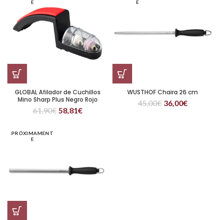
E
E
GLOBAL Afilador de Cuchillos
WUSTHOF Chaira 26 cm
Mino Sharp Plus Negro Rojo
45,00
€
36,00
€
61,90
€
58,81
€
PRÓXIMAMENT
E