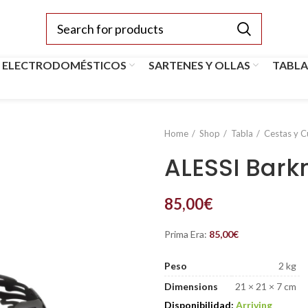
 ELECTRODOMÉSTICOS
SARTENES Y OLLAS
TABLA
Home
Shop
Tabla
Cestas y 
ALESSI Bark
85,00
€
Prima Era:
85,00
€
Peso
2 kg
Dimensions
21 × 21 × 7 cm
Disponibilidad:
Arriving