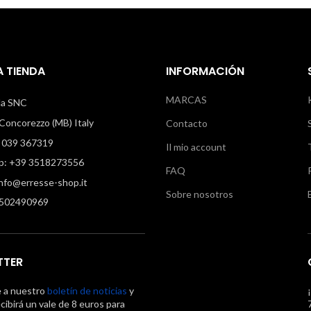
 TIENDA
INFORMACIÓN
MARCAS
illa SNC
oncorezzo (MB) Italy
Contacto
 039 367319
Il mio account
: +39 3518273556
FAQ
info@erresse-shop.it
Sobre nosotros
7502490969
TTER
e a nuestro
boletín de noticias
y
cibirá un vale de 8 euros para