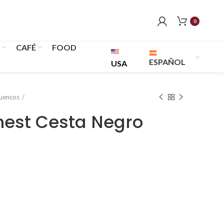
0
CAFÉ
FOOD
ESPAÑOL
USA
Cuencos
nest Cesta Negro