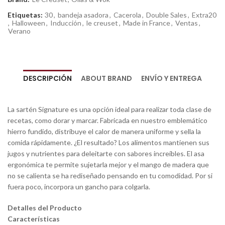
Etiquetas:
30
,
bandeja asadora
,
Cacerola
,
Double Sales
,
Extra20
,
Halloween
,
Inducción
,
le creuset
,
Made in France
,
Ventas
,
Verano
DESCRIPCIÓN
ABOUT BRAND
ENVÍO Y ENTREGA
La sartén Signature es una opción ideal para realizar toda clase de
recetas, como dorar y marcar. Fabricada en nuestro emblemático
hierro fundido, distribuye el calor de manera uniforme y sella la
comida rápidamente. ¿El resultado? Los alimentos mantienen sus
jugos y nutrientes para deleitarte con sabores increíbles. El asa
ergonómica te permite sujetarla mejor y el mango de madera que
no se calienta se ha rediseñado pensando en tu comodidad. Por si
fuera poco, incorpora un gancho para colgarla.
Detalles del Producto
Características