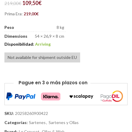
109,50
€
219,00
€
Prima Era:
219,00
€
Peso
8 kg
Dimensions
54 × 26,9 × 8 cm
Disponibilidad:
Arriving
Not available for shipment outside EU
Pague en 3 o más plazos con
SKU:
20258260900422
Categorías:
Sartenes
,
Sartenes y Ollas
Brand:
Le Creuset
,
Ollas & Wok