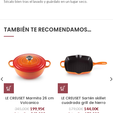
Sécalo bien tras el lavado y guárdalo en un lugar seco.
TAMBIÉN TE RECOMENDAMOS…
LE CREUSET Marmita 26 cm
LE CREUSET Sartén skillet
Volcanico
cuadrada grill de hierro
fundido 26×26 cm
345,00
€
199,95
€
179,00
€
144,00
€
Volcanico