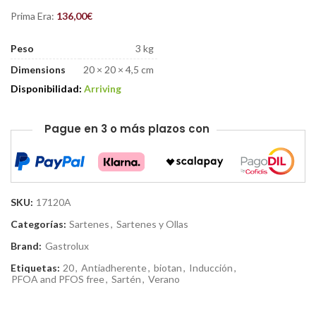
Prima Era:
136,00
€
Peso
3 kg
Dimensions
20 × 20 × 4,5 cm
Disponibilidad:
Arriving
Pague en 3 o más plazos con
SKU:
17120A
Categorías:
Sartenes
,
Sartenes y Ollas
Brand:
Gastrolux
Etiquetas:
20
,
Antiadherente
,
biotan
,
Inducción
,
PFOA and PFOS free
,
Sartén
,
Verano