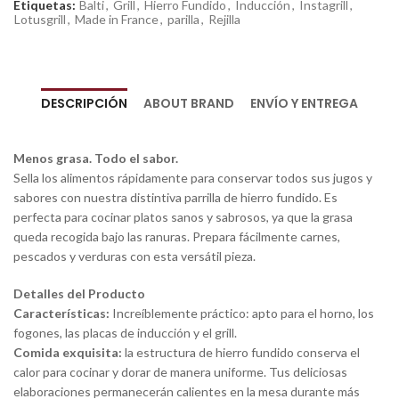
Etiquetas:
Balti
,
Grill
,
Hierro Fundido
,
Inducción
,
Instagrill
,
Lotusgrill
,
Made in France
,
parilla
,
Rejilla
DESCRIPCIÓN
ABOUT BRAND
ENVÍO Y ENTREGA
Menos grasa. Todo el sabor.
Sella los alimentos rápidamente para conservar todos sus jugos y
sabores con nuestra distintiva parrilla de hierro fundido. Es
perfecta para cocinar platos sanos y sabrosos, ya que la grasa
queda recogida bajo las ranuras. Prepara fácilmente carnes,
pescados y verduras con esta versátil pieza.
Detalles del Producto
Características:
Increíblemente práctico: apto para el horno, los
fogones, las placas de inducción y el grill.
Comida exquisita:
la estructura de hierro fundido conserva el
calor para cocinar y dorar de manera uniforme. Tus deliciosas
elaboraciones permanecerán calientes en la mesa durante más