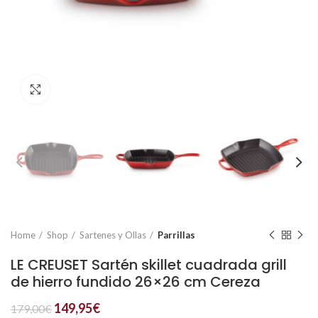
Click to enlarge
Home
Shop
Sartenes y Ollas
Parrillas
LE CREUSET Sartén skillet cuadrada grill
de hierro fundido 26×26 cm Cereza
149,95
€
179,00
€