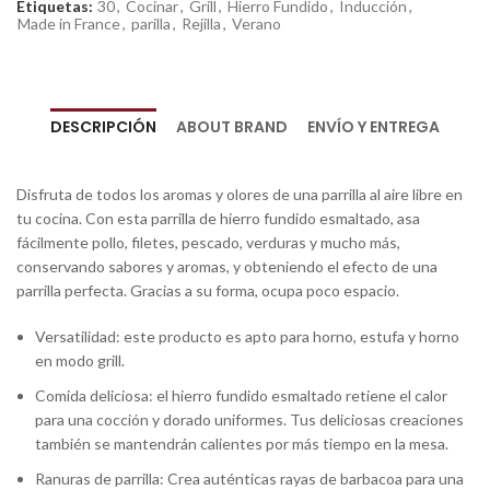
Etiquetas:
30
,
Cocinar
,
Grill
,
Hierro Fundido
,
Inducción
,
Made in France
,
parilla
,
Rejilla
,
Verano
DESCRIPCIÓN
ABOUT BRAND
ENVÍO Y ENTREGA
Disfruta de todos los aromas y olores de una parrilla al aire libre en
tu cocina. Con esta parrilla de hierro fundido esmaltado, asa
fácilmente pollo, filetes, pescado, verduras y mucho más,
conservando sabores y aromas, y obteniendo el efecto de una
parrilla perfecta. Gracias a su forma, ocupa poco espacio.
Versatilidad: este producto es apto para horno, estufa y horno
en modo grill.
Comida deliciosa: el hierro fundido esmaltado retiene el calor
para una cocción y dorado uniformes. Tus deliciosas creaciones
también se mantendrán calientes por más tiempo en la mesa.
Ranuras de parrilla: Crea auténticas rayas de barbacoa para una