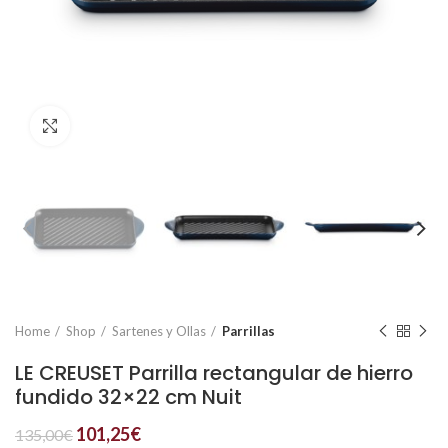
Click to enlarge
Home
Shop
Sartenes y Ollas
Parrillas
LE CREUSET Parrilla rectangular de hierro
fundido 32×22 cm Nuit
101,25
€
135,00
€