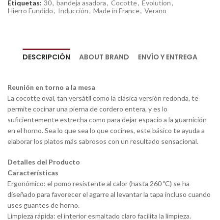
Etiquetas:
30
,
bandeja asadora
,
Cocotte
,
Evolution
,
Hierro Fundido
,
Inducción
,
Made in France
,
Verano
DESCRIPCIÓN
ABOUT BRAND
ENVÍO Y ENTREGA
Reunión en torno a la mesa
La cocotte oval, tan versátil como la clásica versión redonda, te
permite cocinar una pierna de cordero entera, y es lo
suficientemente estrecha como para dejar espacio a la guarnición
en el horno. Sea lo que sea lo que cocines, este básico te ayuda a
elaborar los platos más sabrosos con un resultado sensacional.
Detalles del Producto
Características
Ergonómico: el pomo resistente al calor (hasta 260 ºC) se ha
diseñado para favorecer el agarre al levantar la tapa incluso cuando
uses guantes de horno.
Limpieza rápida: el interior esmaltado claro facilita la limpieza.