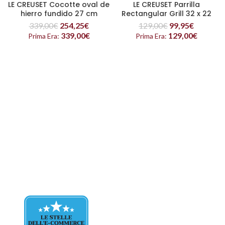
LE CREUSET Cocotte oval de
LE CREUSET Parrilla
hierro fundido 27 cm
Rectangular Grill 32 x 22
Volcanico
cm Volcanico
339,00
€
254,25
€
129,00
€
99,95
€
339,00
€
129,00
€
Prima Era:
Prima Era: