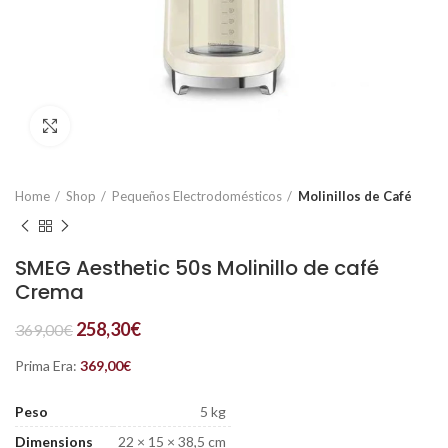
Click to enlarge
Home
Shop
Pequeños Electrodomésticos
Molinillos de Café
SMEG Aesthetic 50s Molinillo de café
Crema
258,30
€
369,00
€
Prima Era:
369,00
€
Peso
5 kg
Dimensions
22 × 15 × 38,5 cm