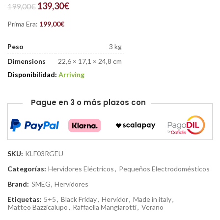
139,30
€
199,00
€
Prima Era:
199,00
€
Peso
3 kg
Dimensions
22,6 × 17,1 × 24,8 cm
Disponibilidad:
Arriving
Pague en 3 o más plazos con
SKU:
KLF03RGEU
Categorías:
Hervidores Eléctricos
,
Pequeños Electrodomésticos
Brand:
SMEG
,
Hervidores
Etiquetas:
5+5
,
Black Friday
,
Hervidor
,
Made in italy
,
Matteo Bazzicalupo
,
Raffaella Mangiarotti
,
Verano