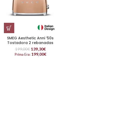
SMEG Aesthetic Anni ’50s
Tostadora 2 rebanadas
Oro Rosa
199,00
€
139,30
€
199,00
€
Prima Era: