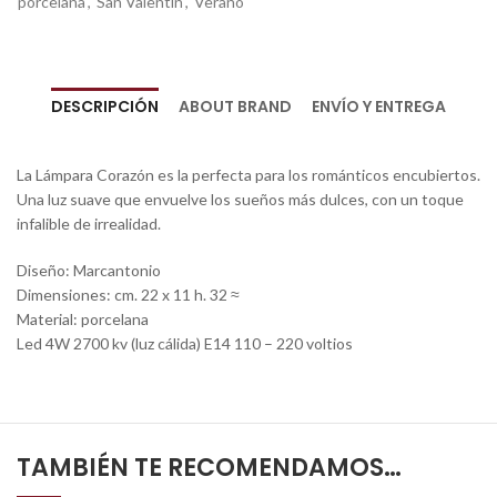
porcelana
,
San Valentín
,
Verano
DESCRIPCIÓN
ABOUT BRAND
ENVÍO Y ENTREGA
La Lámpara Corazón es la perfecta para los románticos encubiertos.
Una luz suave que envuelve los sueños más dulces, con un toque
infalible de irrealidad.
Diseño: Marcantonio
Dimensiones: cm. 22 x 11 h. 32 ≈
Material: porcelana
Led 4W 2700 kv (luz cálida) E14 110 – 220 voltios
TAMBIÉN TE RECOMENDAMOS…