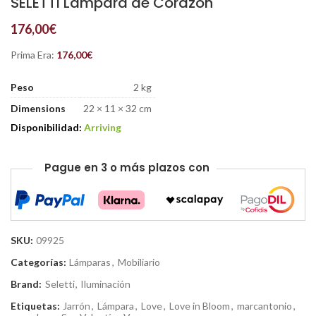
SELETTI Lámpara de Corazón
176,00
€
Prima Era:
176,00
€
Peso
2 kg
Dimensions
22 × 11 × 32 cm
Disponibilidad:
Arriving
Pague en 3 o más plazos con
SKU:
09925
Categorías:
Lámparas
,
Mobiliario
Brand:
Seletti
,
Iluminación
Etiquetas:
Jarrón
,
Lámpara
,
Love
,
Love in Bloom
,
marcantonio
,