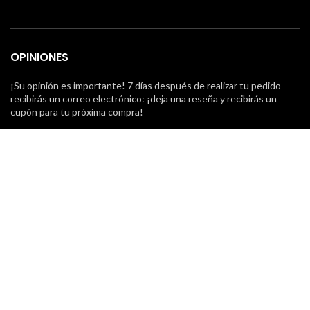
OPINIONES
¡Su opinión es importante! 7 días después de realizar tu pedido
recibirás un correo electrónico: ¡deja una reseña y recibirás un
cupón para tu próxima compra!
NUESTROS MENSAJEROS